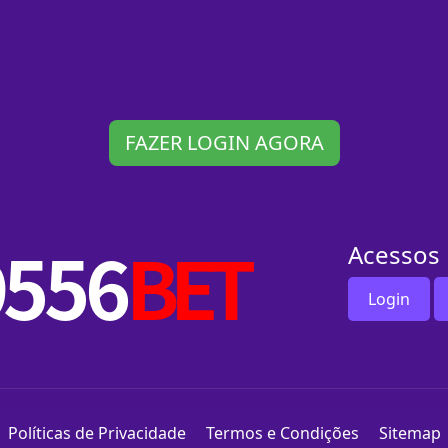
FAZER LOGIN AGORA
Acessos
Login
Políticas de Privacidade
Termos e Condições
Sitemap