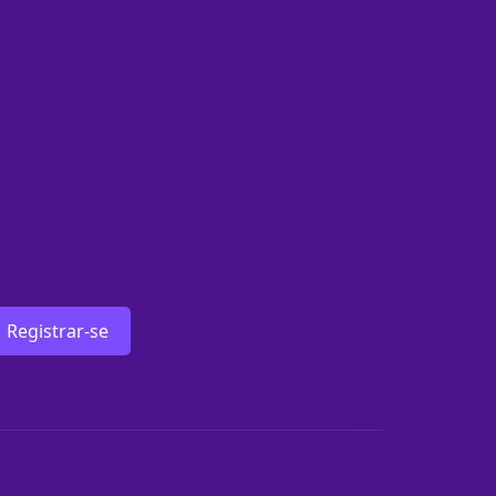
Registrar-se