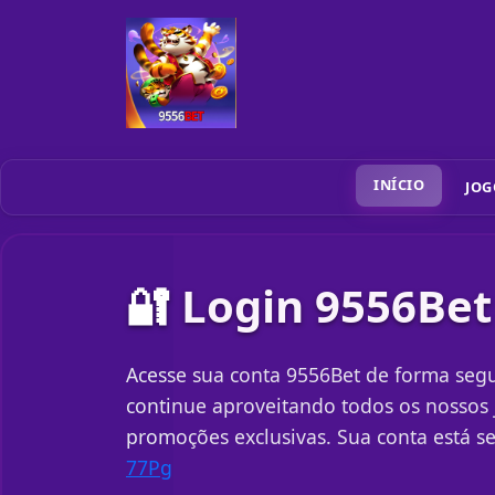
INÍCIO
JOG
🔐 Login 9556Bet
Acesse sua conta 9556Bet de forma segur
continue aproveitando todos os nossos 
promoções exclusivas. Sua conta está 
77Pg