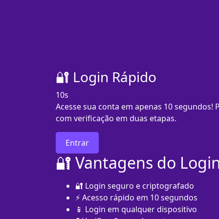
🔐 Login Rápido
10s
Acesse sua conta em apenas 10 segundos! P
com verificação em duas etapas.
Entrar
🔐 Vantagens do Logi
🔐 Login seguro e criptografado
⚡ Acesso rápido em 10 segundos
📱 Login em qualquer dispositivo