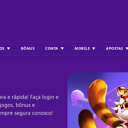
OS
BÔNUS
CONTA
MOBILE
APOSTAS
a e rápida! Faça login e
jogos, bônus e
sempre segura conosco!