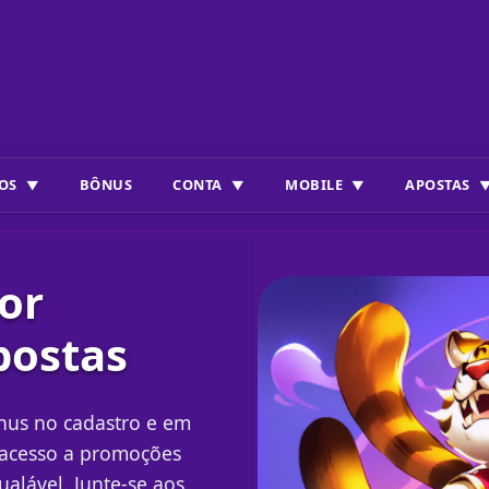
OS
BÔNUS
CONTA
MOBILE
APOSTAS
or
postas
nus no cadastro e em
 acesso a promoções
ualável. Junte-se aos