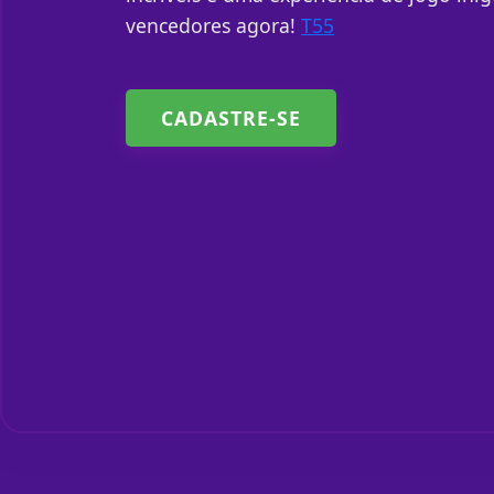
vencedores agora!
T55
CADASTRE-SE