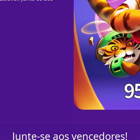
Junte-se aos vencedores!