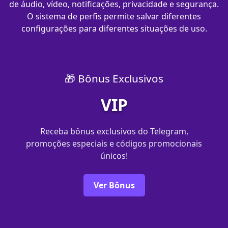
de áudio, vídeo, notificações, privacidade e segurança.
O sistema de perfis permite salvar diferentes
configurações para diferentes situações de uso.
🎁 Bônus Exclusivos
VIP
Receba bônus exclusivos do Telegram,
promoções especiais e códigos promocionais
únicos!
Ver Bônus