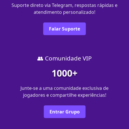
Suporte direto via Telegram, respostas rápidas e
atendimento personalizado!
Falar Suporte
👥 Comunidade VIP
1000+
Junte-se a uma comunidade exclusiva de
jogadores e compartilhe experiências!
Entrar Grupo