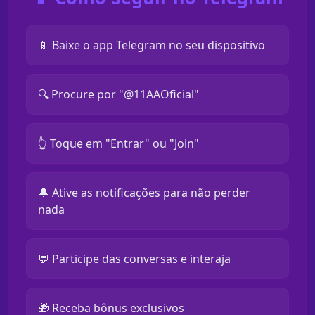
📱 Baixe o app Telegram no seu dispositivo
🔍 Procure por "@11AAOficial"
👆 Toque em "Entrar" ou "Join"
🔔 Ative as notificações para não perder
nada
💬 Participe das conversas e interaja
🎁 Receba bônus exclusivos