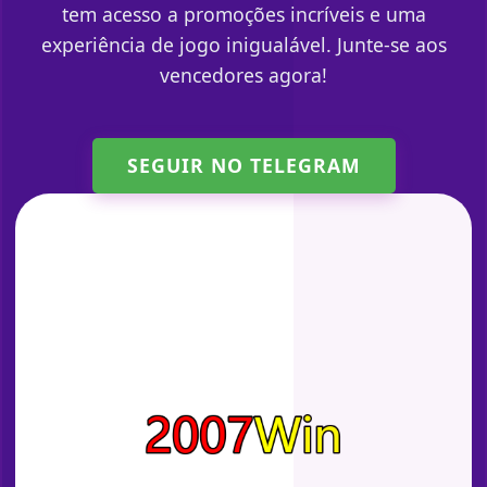
tem acesso a promoções incríveis e uma
experiência de jogo inigualável. Junte-se aos
vencedores agora!
SEGUIR NO TELEGRAM