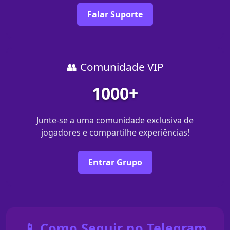
Falar Suporte
👥 Comunidade VIP
1000+
Junte-se a uma comunidade exclusiva de
jogadores e compartilhe experiências!
Entrar Grupo
📱 Como Seguir no Telegram