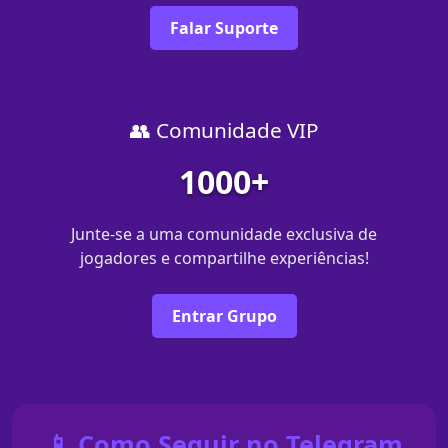
Falar Suporte
👥 Comunidade VIP
1000+
Junte-se a uma comunidade exclusiva de
jogadores e compartilhe experiências!
Entrar Grupo
📱 Como Seguir no Telegram