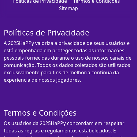
Políticas de Privacidade
Termos e Condições
Sitemap
Políticas de Privacidade
A 2025HaPPy valoriza a privacidade de seus usuários e
está empenhada em proteger todas as informações
pessoais fornecidas durante o uso de nossos canais de
comunicação. Todos os dados coletados são utilizados
exclusivamente para fins de melhoria contínua da
experiência de nossos jogadores.
Termos e Condições
Os usuários da 2025HaPPy concordam em respeitar
todas as regras e regulamentos estabelecidos. É