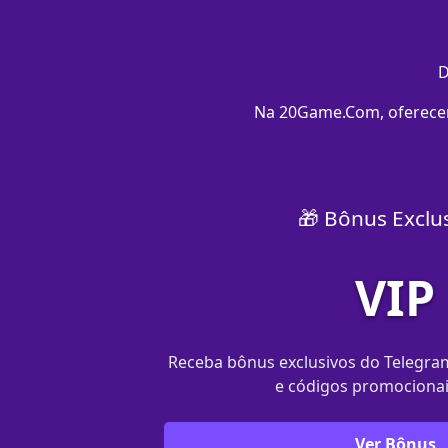
D
Na 20Game.Com, oferecemo
🎁 Bônus Exclu
VIP
Receba bônus exclusivos do Telegra
e códigos promocionai
Ver Bônus