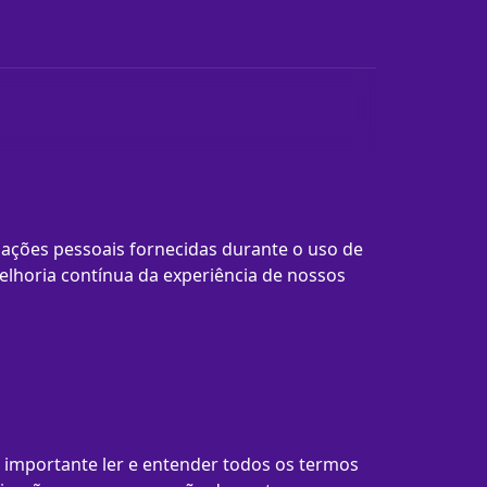
ações pessoais fornecidas durante o uso de
elhoria contínua da experiência de nossos
importante ler e entender todos os termos