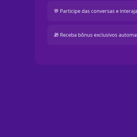
💬 Participe das conversas e interaj
🎁 Receba bônus exclusivos autom