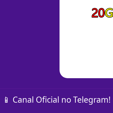
📱 Canal Oficial no Telegram!