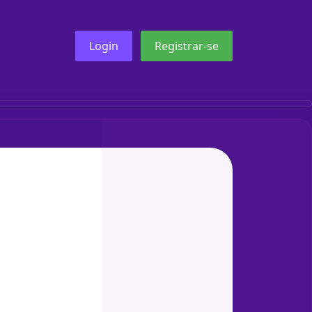
Login
Registrar-se