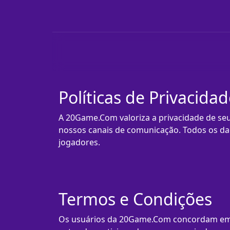
Políticas de Privacida
A 20Game.Com valoriza a privacidade de se
nossos canais de comunicação. Todos os dad
jogadores.
Termos e Condições
Os usuários da 20Game.Com concordam em re