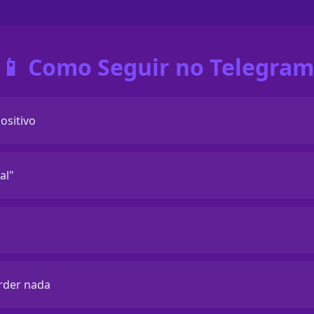
📱 Como Seguir no Telegram
ositivo
al"
erder nada