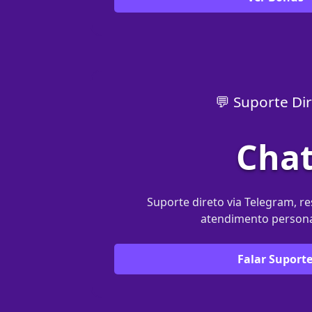
💬 Suporte Di
Cha
Suporte direto via Telegram, r
atendimento persona
Falar Suport