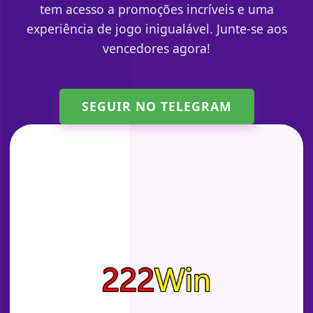
tem acesso a promoções incríveis e uma
experiência de jogo inigualável. Junte-se aos
vencedores agora!
SEGUIR NO TELEGRAM