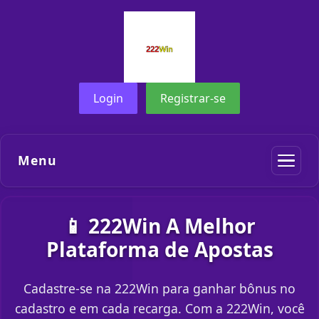
Login
Registrar-se
Menu
📱 222Win A Melhor
Plataforma de Apostas
Cadastre-se na 222Win para ganhar bônus no
cadastro e em cada recarga. Com a 222Win, você