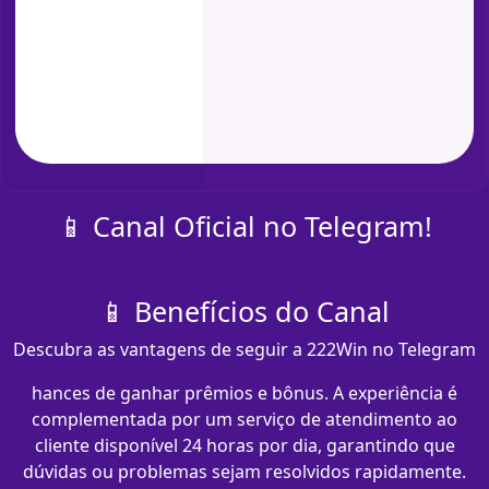
📱 Canal Oficial no Telegram!
📱 Benefícios do Canal
Descubra as vantagens de seguir a 222Win no Telegram
hances de ganhar prêmios e bônus. A experiência é
complementada por um serviço de atendimento ao
cliente disponível 24 horas por dia, garantindo que
dúvidas ou problemas sejam resolvidos rapidamente.