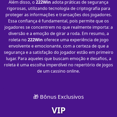
Além disso, o
222Win
adota práticas de segurança
rigorosas, utilizando tecnologia de criptografia para
proteger as informações e transações dos jogadores.
Essa confiança é fundamental, pois permite que os
jogadores se concentrem no que realmente importa: a
diversão e a emoção de girar a roda. Em resumo, a
roleta no
222Win
oferece uma experiência de jogo
envolvente e emocionante, com a certeza de que a
segurança e a satisfação do jogador estão em primeiro
lugar. Para aqueles que buscam emoção e desafios, a
roleta é uma escolha imperdível no repertório de jogos
de um cassino online.
🎁 Bônus Exclusivos
VIP