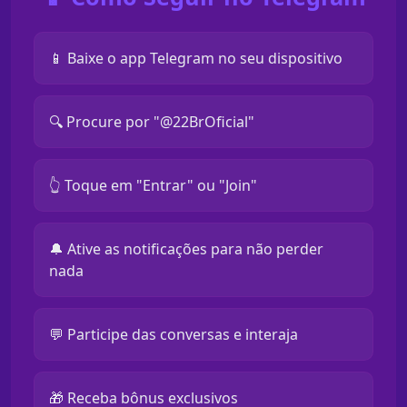
📱 Baixe o app Telegram no seu dispositivo
🔍 Procure por "@22BrOficial"
👆 Toque em "Entrar" ou "Join"
🔔 Ative as notificações para não perder
nada
💬 Participe das conversas e interaja
🎁 Receba bônus exclusivos