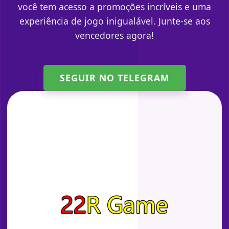
você tem acesso a promoções incríveis e uma
experiência de jogo inigualável. Junte-se aos
vencedores agora!
SEGUIR NO TELEGRAM