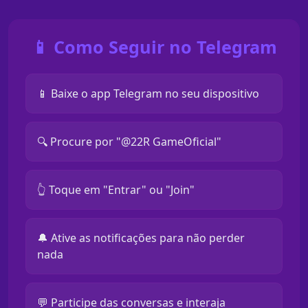
📱 Como Seguir no Telegram
📱 Baixe o app Telegram no seu dispositivo
🔍 Procure por "@22R GameOficial"
👆 Toque em "Entrar" ou "Join"
🔔 Ative as notificações para não perder
nada
💬 Participe das conversas e interaja