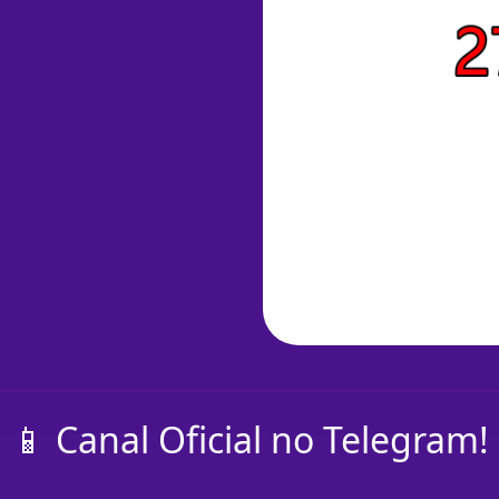
📱 Canal Oficial no Telegram!