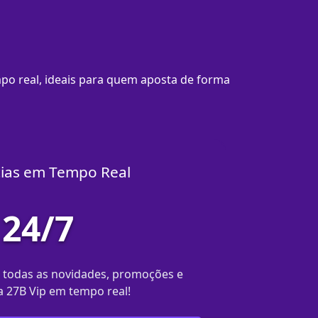
mpo real, ideais para quem aposta de forma
cias em Tempo Real
24/7
e todas as novidades, promoções e
a 27B Vip em tempo real!