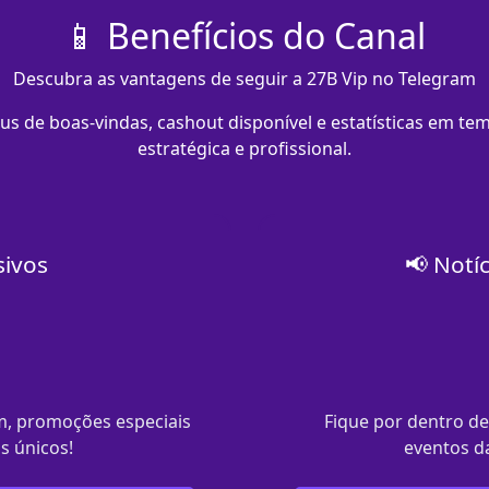
📱 Benefícios do Canal
Descubra as vantagens de seguir a 27B Vip no Telegram
nus de boas-vindas, cashout disponível e estatísticas em te
estratégica e profissional.
sivos
📢 Notí
m, promoções especiais
Fique por dentro d
s únicos!
eventos d