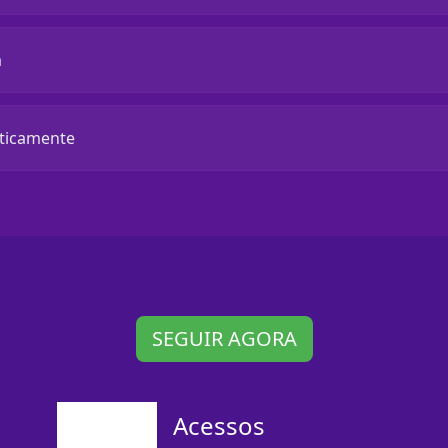
a
aticamente
SEGUIR AGORA
Acessos