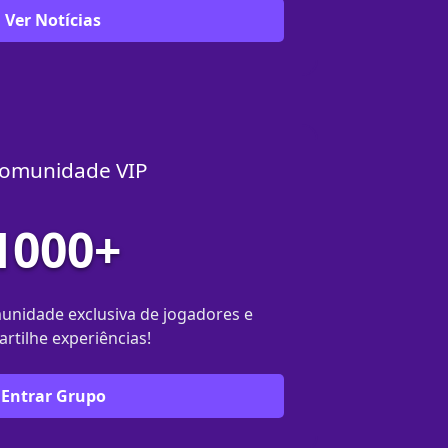
Ver Notícias
Comunidade VIP
1000+
unidade exclusiva de jogadores e
rtilhe experiências!
Entrar Grupo