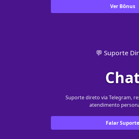
Ver Bônus
💬 Suporte Di
Cha
Suporte direto via Telegram, r
atendimento persona
Falar Suport