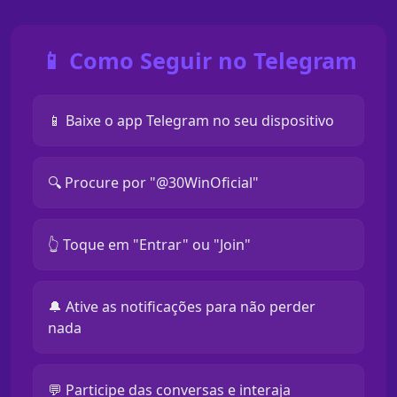
📱 Como Seguir no Telegram
📱 Baixe o app Telegram no seu dispositivo
🔍 Procure por "@30WinOficial"
👆 Toque em "Entrar" ou "Join"
🔔 Ative as notificações para não perder
nada
💬 Participe das conversas e interaja