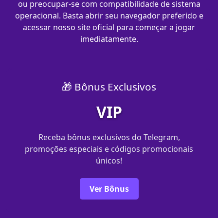
ou preocupar-se com compatibilidade de sistema
operacional. Basta abrir seu navegador preferido e
acessar nosso site oficial para começar a jogar
imediatamente.
🎁 Bônus Exclusivos
VIP
Receba bônus exclusivos do Telegram,
promoções especiais e códigos promocionais
únicos!
Ver Bônus