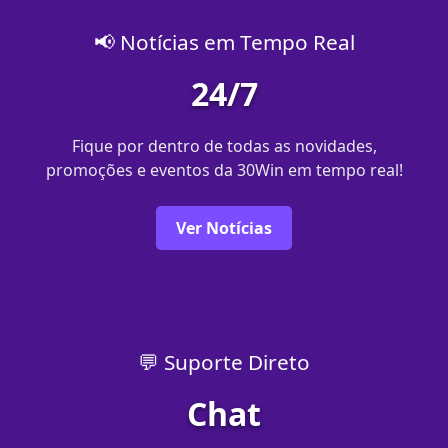
📢 Notícias em Tempo Real
24/7
Fique por dentro de todas as novidades,
promoções e eventos da 30Win em tempo real!
Ver Notícias
💬 Suporte Direto
Chat