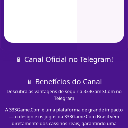
📱 Canal Oficial no Telegram!
📱 Benefícios do Canal
Descubra as vantagens de seguir a 333Game.Com no
Telegram
A 333Game.Com é uma plataforma de grande impacto
— o design e os jogos da 333Game.Com Brasil vêm
diretamente dos cassinos reais, garantindo uma