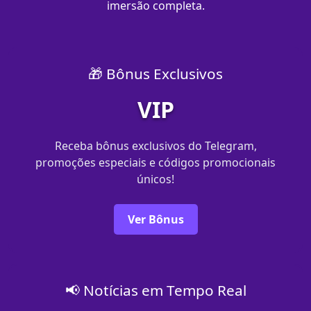
imersão completa.
🎁 Bônus Exclusivos
VIP
Receba bônus exclusivos do Telegram,
promoções especiais e códigos promocionais
únicos!
Ver Bônus
📢 Notícias em Tempo Real