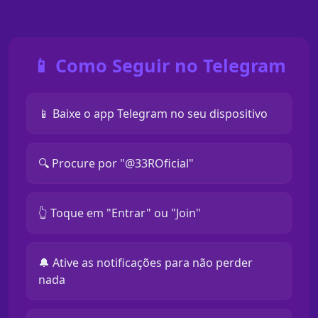
📱 Como Seguir no Telegram
📱 Baixe o app Telegram no seu dispositivo
🔍 Procure por "@33ROficial"
👆 Toque em "Entrar" ou "Join"
🔔 Ative as notificações para não perder
nada