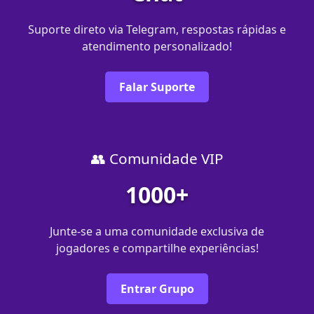
Suporte direto via Telegram, respostas rápidas e
atendimento personalizado!
Falar Suporte
👥 Comunidade VIP
1000+
Junte-se a uma comunidade exclusiva de
jogadores e compartilhe experiências!
Entrar Grupo