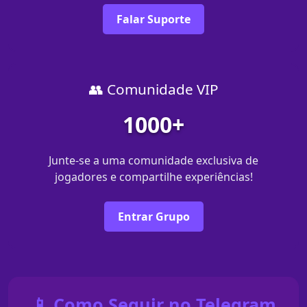
Falar Suporte
👥 Comunidade VIP
1000+
Junte-se a uma comunidade exclusiva de
jogadores e compartilhe experiências!
Entrar Grupo
📱 Como Seguir no Telegram