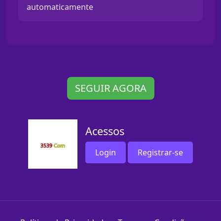
automaticamente
SEGUIR AGORA
Acessos
Login
Registrar-se