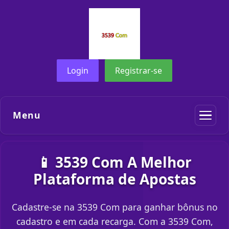
Login
Registrar-se
Menu
📱 3539 Com A Melhor
Plataforma de Apostas
Cadastre-se na 3539 Com para ganhar bônus no
cadastro e em cada recarga. Com a 3539 Com,