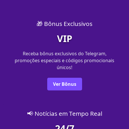
🎁 Bônus Exclusivos
VIP
Receba bônus exclusivos do Telegram,
promoções especiais e códigos promocionais
únicos!
Ver Bônus
📢 Notícias em Tempo Real
24/7