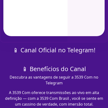
📱 Canal Oficial no Telegram!
📱 Benefícios do Canal
Descubra as vantagens de seguir a 3539 Com no
Telegram
A 3539 Com oferece transmissões ao vivo em alta
definição — com a 3539 Com Brasil , você se sente em
um cassino de verdade, com imersão total.