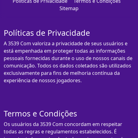
Políticas de Privacidade
Termos e Condições
Sitemap
Políticas de Privacidade
A 3539 Com valoriza a privacidade de seus usuários e
está empenhada em proteger todas as informações
pessoais fornecidas durante o uso de nossos canais de
comunicação. Todos os dados coletados são utilizados
exclusivamente para fins de melhoria contínua da
experiência de nossos jogadores.
Termos e Condições
Os usuários da 3539 Com concordam em respeitar
todas as regras e regulamentos estabelecidos. É