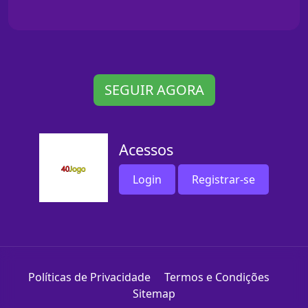
SEGUIR AGORA
Acessos
Login
Registrar-se
Políticas de Privacidade
Termos e Condições
Sitemap