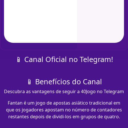
📱 Canal Oficial no Telegram!
📱 Benefícios do Canal
Descubra as vantagens de seguir a 40Jogo no Telegram
Fantan é um jogo de apostas asiático tradicional em
que os jogadores apostam no número de contadores
restantes depois de dividi-los em grupos de quatro.