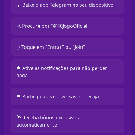
📱 Baixe o app Telegram no seu dispositivo
🔍 Procure por "@40JogoOficial"
👆 Toque em "Entrar" ou "Join"
🔔 Ative as notificações para não perder
nada
💬 Participe das conversas e interaja
🎁 Receba bônus exclusivos
automaticamente