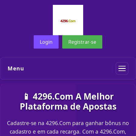
Login
Registrar-se
Menu
📱 4296.Com A Melhor
Plataforma de Apostas
Cadastre-se na 4296.Com para ganhar bônus no
cadastro e em cada recarga. Com a 4296.Com,