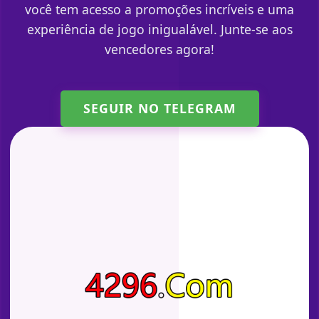
você tem acesso a promoções incríveis e uma
experiência de jogo inigualável. Junte-se aos
vencedores agora!
SEGUIR NO TELEGRAM