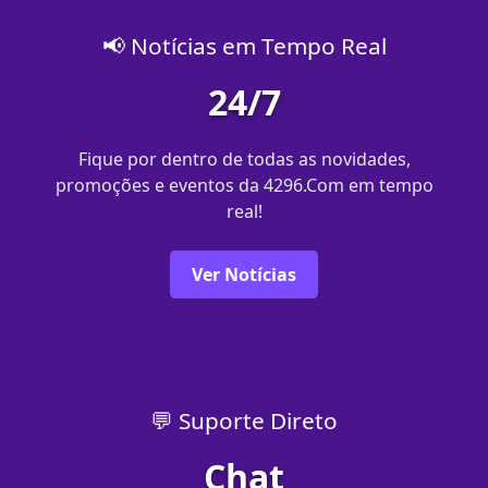
📢 Notícias em Tempo Real
24/7
Fique por dentro de todas as novidades,
promoções e eventos da 4296.Com em tempo
real!
Ver Notícias
💬 Suporte Direto
Chat