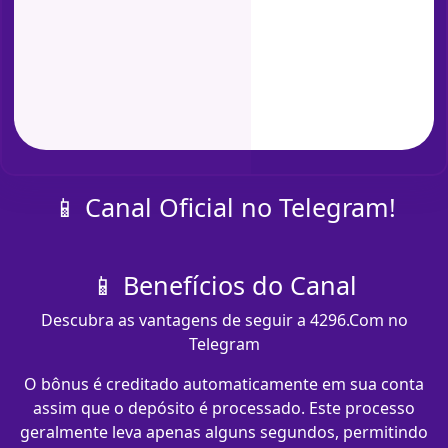
📱 Canal Oficial no Telegram!
📱 Benefícios do Canal
Descubra as vantagens de seguir a 4296.Com no
Telegram
O bônus é creditado automaticamente em sua conta
assim que o depósito é processado. Este processo
geralmente leva apenas alguns segundos, permitindo