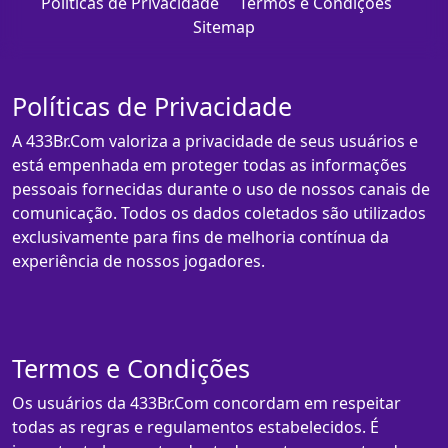
Políticas de Privacidade
Termos e Condições
Sitemap
Políticas de Privacidade
A 433Br.Com valoriza a privacidade de seus usuários e
está empenhada em proteger todas as informações
pessoais fornecidas durante o uso de nossos canais de
comunicação. Todos os dados coletados são utilizados
exclusivamente para fins de melhoria contínua da
experiência de nossos jogadores.
Termos e Condições
Os usuários da 433Br.Com concordam em respeitar
todas as regras e regulamentos estabelecidos. É