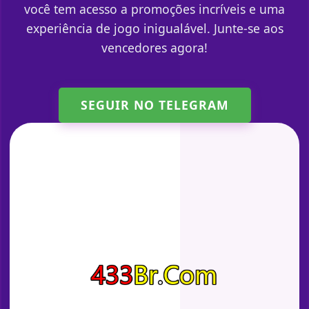
você tem acesso a promoções incríveis e uma
experiência de jogo inigualável. Junte-se aos
vencedores agora!
SEGUIR NO TELEGRAM