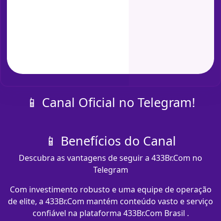
📱 Canal Oficial no Telegram!
📱 Benefícios do Canal
Descubra as vantagens de seguir a 433Br.Com no
Telegram
Com investimento robusto e uma equipe de operação
de elite, a 433Br.Com mantém conteúdo vasto e serviço
confiável na plataforma 433Br.Com Brasil .