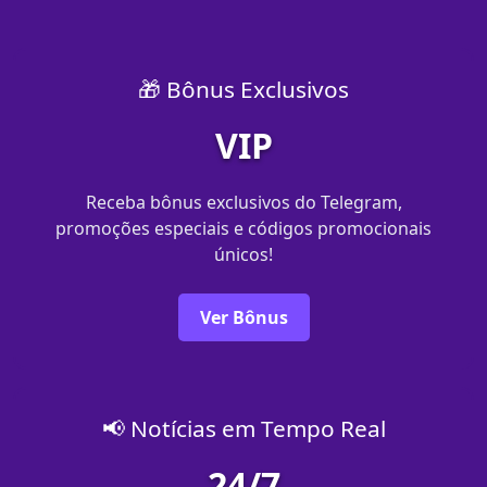
🎁 Bônus Exclusivos
VIP
Receba bônus exclusivos do Telegram,
promoções especiais e códigos promocionais
únicos!
Ver Bônus
📢 Notícias em Tempo Real
24/7