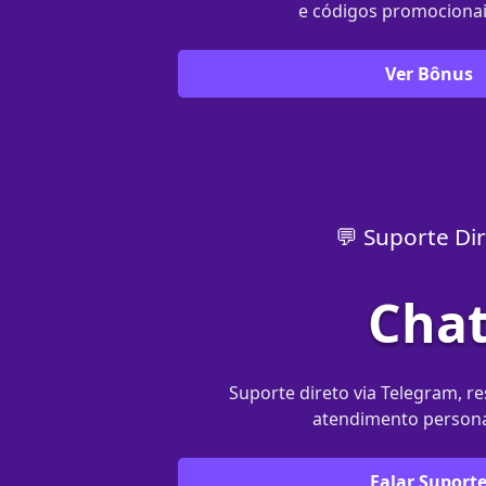
e códigos promocionai
Ver Bônus
💬 Suporte Di
Cha
Suporte direto via Telegram, r
atendimento persona
Falar Suport