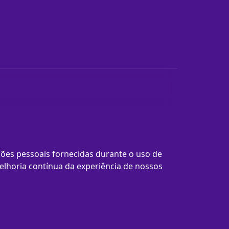
ções pessoais fornecidas durante o uso de
elhoria contínua da experiência de nossos