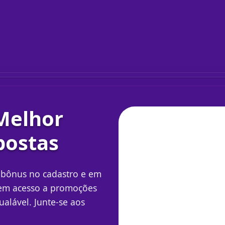
 Melhor
postas
 bônus no cadastro e em
tem acesso a promoções
ualável. Junte-se aos