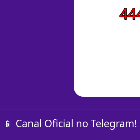
📱 Canal Oficial no Telegram!