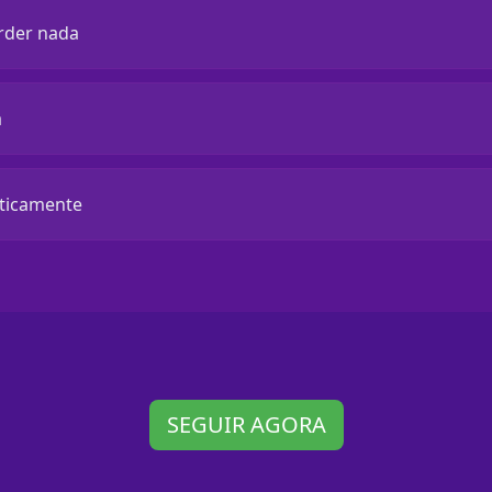
erder nada
a
aticamente
SEGUIR AGORA