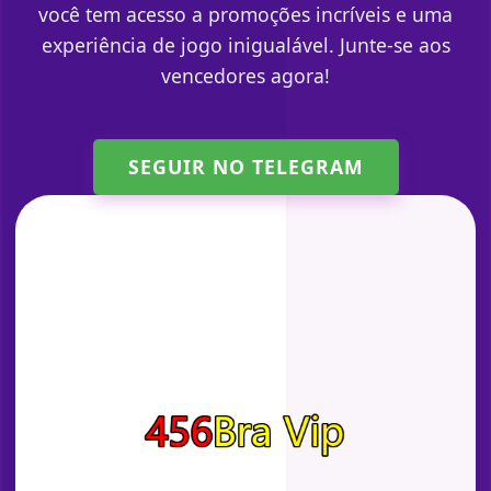
você tem acesso a promoções incríveis e uma
experiência de jogo inigualável. Junte-se aos
vencedores agora!
SEGUIR NO TELEGRAM