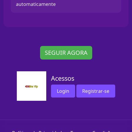
automaticamente
SEGUIR AGORA
Acessos
Login
Registrar-se