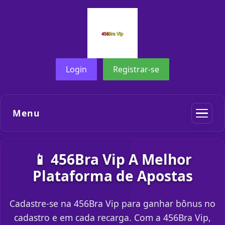
Login
Registrar-se
Menu
📱 456Bra Vip A Melhor
Plataforma de Apostas
Cadastre-se na 456Bra Vip para ganhar bônus no
cadastro e em cada recarga. Com a 456Bra Vip,