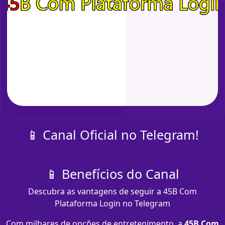
📱 Canal Oficial no Telegram!
📱 Benefícios do Canal
Descubra as vantagens de seguir a 45B Com
Plataforma Login no Telegram
Com milhares de opções de entretenimento, a
45B Com