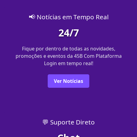
📢 Notícias em Tempo Real
24/7
Fique por dentro de todas as novidades,
promoções e eventos da 45B Com Plataforma
Login em tempo real!
Ver Notícias
💬 Suporte Direto