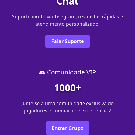
Chat
Suporte direto via Telegram, respostas rápidas e
atendimento personalizado!
Falar Suporte
👥 Comunidade VIP
1000+
Junte-se a uma comunidade exclusiva de
jogadores e compartilhe experiências!
Entrar Grupo