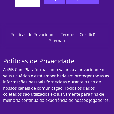
Políticas de Privacidade
Termos e Condições
Sitemap
Políticas de Privacidade
A 45B Com Plataforma Login valoriza a privacidade de
seus usuários e está empenhada em proteger todas as
informações pessoais fornecidas durante o uso de
nossos canais de comunicação. Todos os dados
coletados são utilizados exclusivamente para fins de
melhoria contínua da experiência de nossos jogadores.