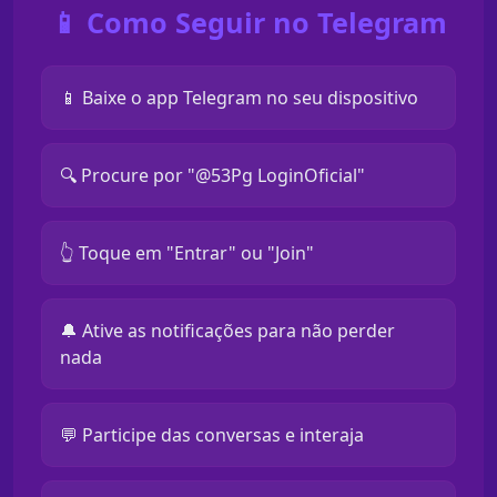
📱 Como Seguir no Telegram
📱 Baixe o app Telegram no seu dispositivo
🔍 Procure por "@53Pg LoginOficial"
👆 Toque em "Entrar" ou "Join"
🔔 Ative as notificações para não perder
nada
💬 Participe das conversas e interaja