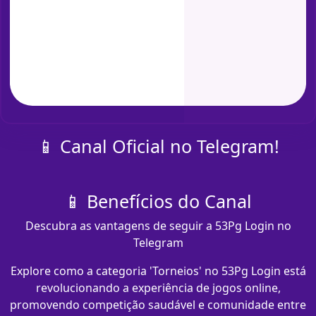
📱 Canal Oficial no Telegram!
📱 Benefícios do Canal
Descubra as vantagens de seguir a 53Pg Login no
Telegram
Explore como a categoria 'Torneios' no 53Pg Login está
revolucionando a experiência de jogos online,
promovendo competição saudável e comunidade entre