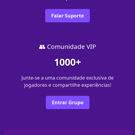
Falar Suporte
👥 Comunidade VIP
1000+
Junte-se a uma comunidade exclusiva de
jogadores e compartilhe experiências!
Entrar Grupo