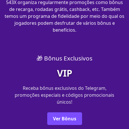
543X organiza regularmente promoções como bônus
de recarga, rodadas grátis, cashback, etc. Também
temos um programa de fidelidade por meio do qual os
jogadores podem desfrutar de vários bônus e
benefícios.
🎁 Bônus Exclusivos
VIP
Receba bônus exclusivos do Telegram,
promoções especiais e códigos promocionais
únicos!
Ver Bônus