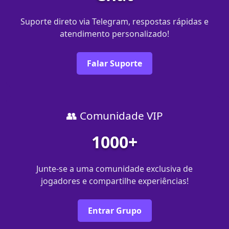
Suporte direto via Telegram, respostas rápidas e
atendimento personalizado!
Falar Suporte
👥 Comunidade VIP
1000+
Junte-se a uma comunidade exclusiva de
jogadores e compartilhe experiências!
Entrar Grupo