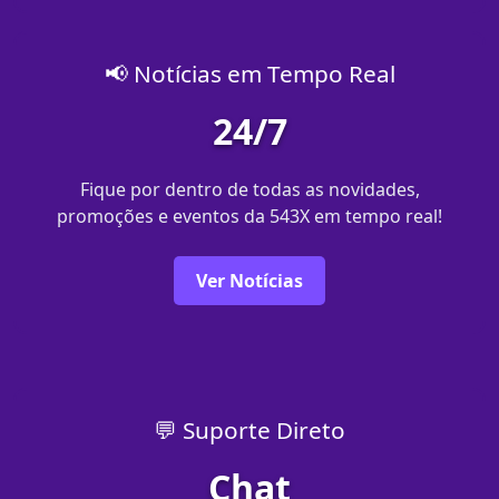
📢 Notícias em Tempo Real
24/7
Fique por dentro de todas as novidades,
promoções e eventos da 543X em tempo real!
Ver Notícias
💬 Suporte Direto
Chat