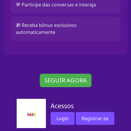
💬 Participe das conversas e interaja
🎁 Receba bônus exclusivos
automaticamente
SEGUIR AGORA
Acessos
Login
Registrar-se