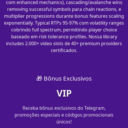
com enhanced mechanics), cascading/avalanche wins
removing successful symbols para chain reactions, e
multiplier progressions durante bonus features scaling
exponentially. Typical RTPs 95-97% com volatility ranges
cobrindo full spectrum, permitindo player choice
baseado em risk tolerance profiles. Nossa library
includes 2.000+ video slots de 40+ premium providers
certificados.
🎁 Bônus Exclusivos
VIP
Receba bônus exclusivos do Telegram,
promoções especiais e códigos promocionais
únicos!