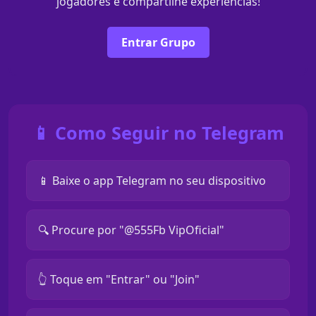
jogadores e compartilhe experiências!
Entrar Grupo
📱 Como Seguir no Telegram
📱 Baixe o app Telegram no seu dispositivo
🔍 Procure por "@555Fb VipOficial"
👆 Toque em "Entrar" ou "Join"