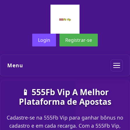
Login
Registrar-se
Menu
📱 555Fb Vip A Melhor
Plataforma de Apostas
Cadastre-se na 555Fb Vip para ganhar bônus no
cadastro e em cada recarga. Com a 555Fb Vip,