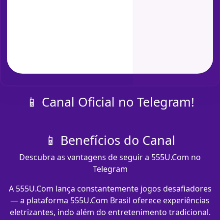
📱 Canal Oficial no Telegram!
📱 Benefícios do Canal
Descubra as vantagens de seguir a 555U.Com no
Telegram
A 555U.Com lança constantemente jogos desafiadores
— a plataforma 555U.Com Brasil oferece experiências
eletrizantes, indo além do entretenimento tradicional.