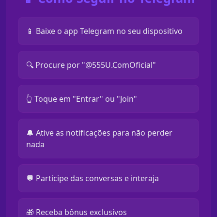
📱 Baixe o app Telegram no seu dispositivo
🔍 Procure por "@555U.ComOficial"
👆 Toque em "Entrar" ou "Join"
🔔 Ative as notificações para não perder
nada
💬 Participe das conversas e interaja
🎁 Receba bônus exclusivos