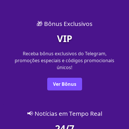
🎁 Bônus Exclusivos
VIP
Receba bônus exclusivos do Telegram,
promoções especiais e códigos promocionais
únicos!
Ver Bônus
📢 Notícias em Tempo Real
24/7