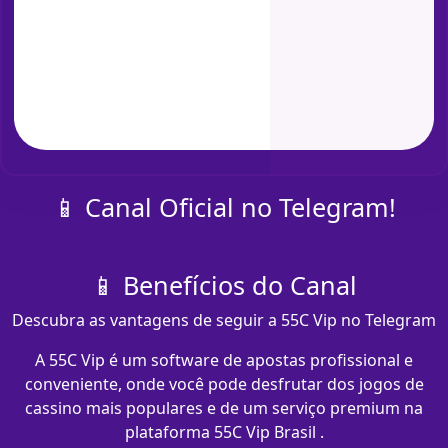
📱 Canal Oficial no Telegram!
📱 Benefícios do Canal
Descubra as vantagens de seguir a 55C Vip no Telegram
A 55C Vip é um software de apostas profissional e
conveniente, onde você pode desfrutar dos jogos de
cassino mais populares e de um serviço premium na
plataforma 55C Vip Brasil .