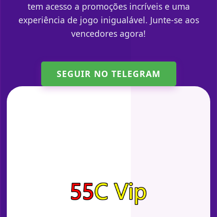
tem acesso a promoções incríveis e uma
experiência de jogo inigualável. Junte-se aos
vencedores agora!
SEGUIR NO TELEGRAM