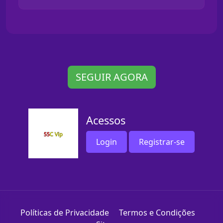
SEGUIR AGORA
Acessos
Login
Registrar-se
Políticas de Privacidade
Termos e Condições