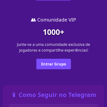
👥 Comunidade VIP
1000+
Junte-se a uma comunidade exclusiva de
jogadores e compartilhe experiências!
Entrar Grupo
📱 Como Seguir no Telegram