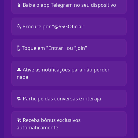
📱 Baixe o app Telegram no seu dispositivo
🔍 Procure por "@55GOficial"
👆 Toque em "Entrar" ou "Join"
🔔 Ative as notificações para não perder
nada
💬 Participe das conversas e interaja
🎁 Receba bônus exclusivos
automaticamente