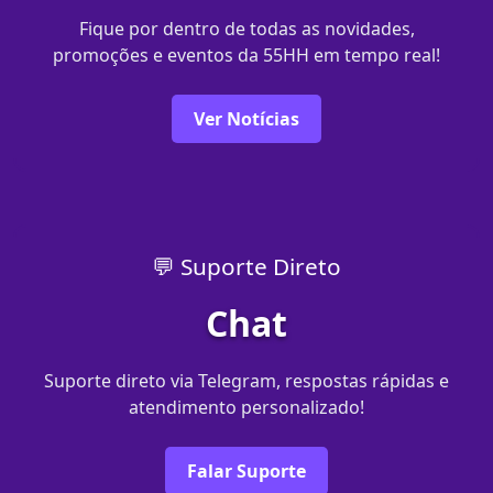
Fique por dentro de todas as novidades,
promoções e eventos da 55HH em tempo real!
Ver Notícias
💬 Suporte Direto
Chat
Suporte direto via Telegram, respostas rápidas e
atendimento personalizado!
Falar Suporte