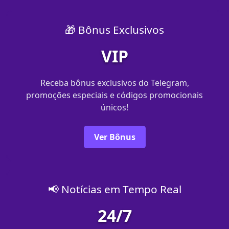
🎁 Bônus Exclusivos
VIP
Receba bônus exclusivos do Telegram,
promoções especiais e códigos promocionais
únicos!
Ver Bônus
📢 Notícias em Tempo Real
24/7