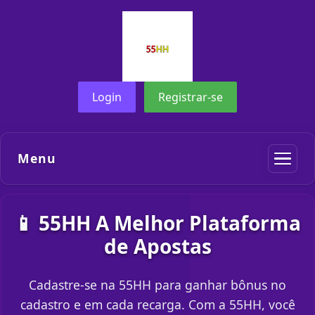
Login
Registrar-se
Menu
📱 55HH A Melhor Plataforma
de Apostas
Cadastre-se na 55HH para ganhar bônus no
cadastro e em cada recarga. Com a 55HH, você