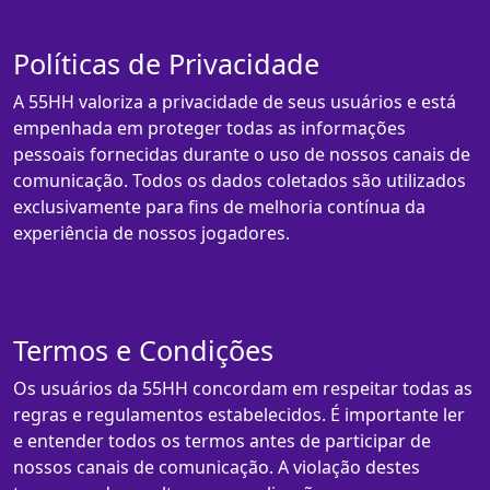
Políticas de Privacidade
A 55HH valoriza a privacidade de seus usuários e está
empenhada em proteger todas as informações
pessoais fornecidas durante o uso de nossos canais de
comunicação. Todos os dados coletados são utilizados
exclusivamente para fins de melhoria contínua da
experiência de nossos jogadores.
Termos e Condições
Os usuários da 55HH concordam em respeitar todas as
regras e regulamentos estabelecidos. É importante ler
e entender todos os termos antes de participar de
nossos canais de comunicação. A violação destes