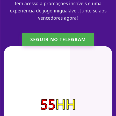
tem acesso a promoções incríveis e uma
experiência de jogo inigualável. Junte-se aos
vencedores agora!
SEGUIR NO TELEGRAM