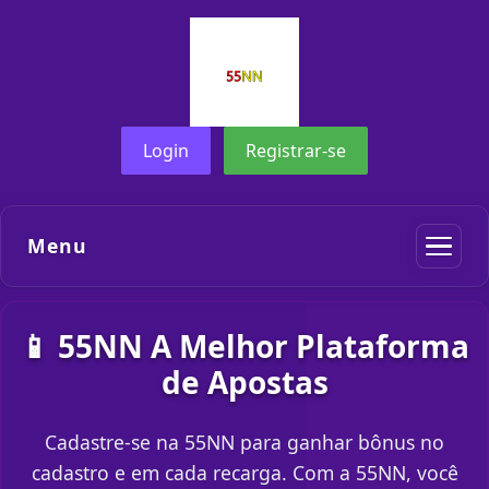
Login
Registrar-se
Menu
📱 55NN A Melhor Plataforma
de Apostas
Cadastre-se na 55NN para ganhar bônus no
cadastro e em cada recarga. Com a 55NN, você