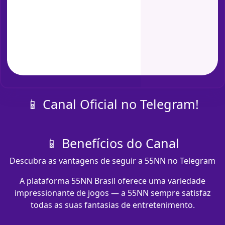
📱 Canal Oficial no Telegram!
📱 Benefícios do Canal
Descubra as vantagens de seguir a 55NN no Telegram
A plataforma 55NN Brasil oferece uma variedade
impressionante de jogos — a 55NN sempre satisfaz
todas as suas fantasias de entretenimento.