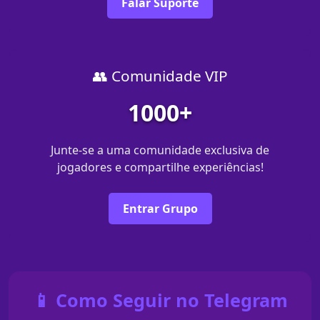
Falar Suporte
👥 Comunidade VIP
1000+
Junte-se a uma comunidade exclusiva de
jogadores e compartilhe experiências!
Entrar Grupo
📱 Como Seguir no Telegram