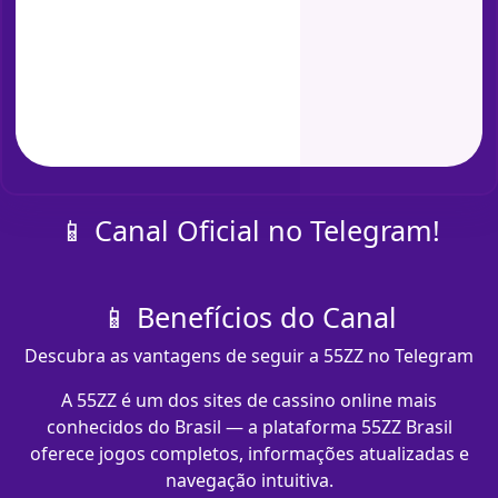
📱 Canal Oficial no Telegram!
📱 Benefícios do Canal
Descubra as vantagens de seguir a 55ZZ no Telegram
A 55ZZ é um dos sites de cassino online mais
conhecidos do Brasil — a plataforma 55ZZ Brasil
oferece jogos completos, informações atualizadas e
navegação intuitiva.