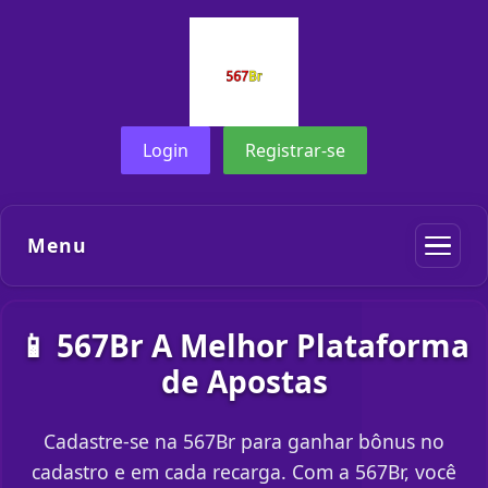
Login
Registrar-se
Menu
📱 567Br A Melhor Plataforma
de Apostas
Cadastre-se na 567Br para ganhar bônus no
cadastro e em cada recarga. Com a 567Br, você