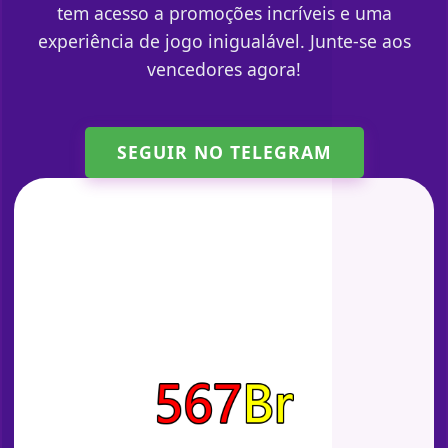
tem acesso a promoções incríveis e uma
experiência de jogo inigualável. Junte-se aos
vencedores agora!
SEGUIR NO TELEGRAM