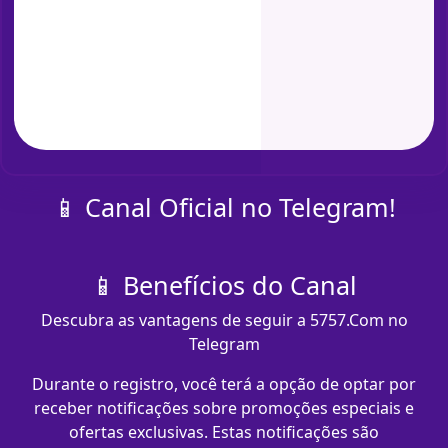
📱 Canal Oficial no Telegram!
📱 Benefícios do Canal
Descubra as vantagens de seguir a 5757.Com no
Telegram
Durante o registro, você terá a opção de optar por
receber notificações sobre promoções especiais e
ofertas exclusivas. Estas notificações são