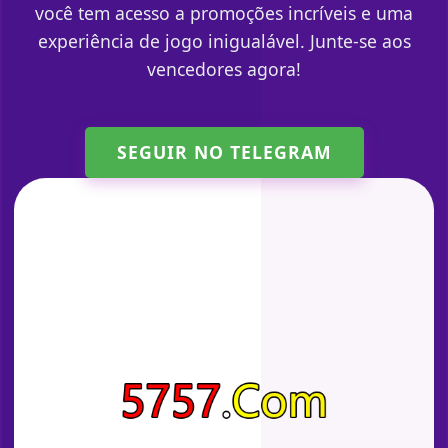
você tem acesso a promoções incríveis e uma
experiência de jogo inigualável. Junte-se aos
vencedores agora!
SEGUIR NO TELEGRAM