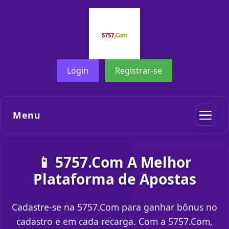
Login
Registrar-se
Menu
📱 5757.Com A Melhor
Plataforma de Apostas
Cadastre-se na 5757.Com para ganhar bônus no
cadastro e em cada recarga. Com a 5757.Com,