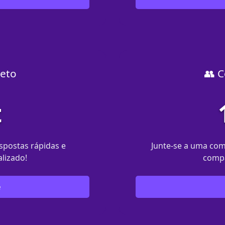
reto
👥 
t
espostas rápidas e
Junte-se a uma com
lizado!
compa
e