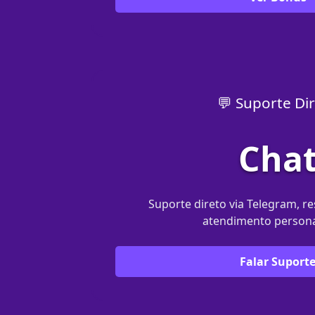
💬 Suporte Di
Cha
Suporte direto via Telegram, r
atendimento persona
Falar Suport