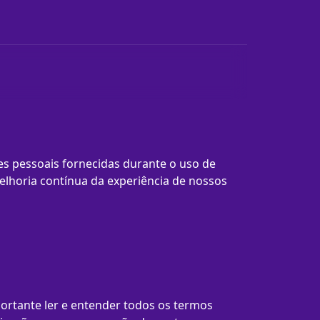
es pessoais fornecidas durante o uso de
elhoria contínua da experiência de nossos
ortante ler e entender todos os termos