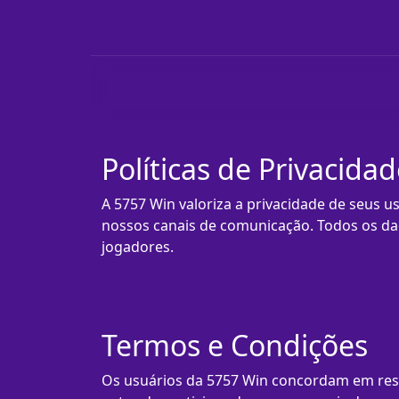
Políticas de Privacida
A 5757 Win valoriza a privacidade de seus 
nossos canais de comunicação. Todos os dad
jogadores.
Termos e Condições
Os usuários da 5757 Win concordam em respe