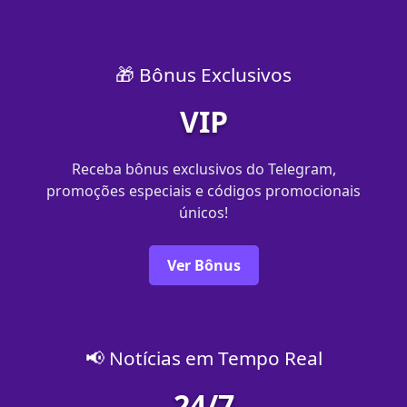
🎁 Bônus Exclusivos
VIP
Receba bônus exclusivos do Telegram,
promoções especiais e códigos promocionais
únicos!
Ver Bônus
📢 Notícias em Tempo Real
24/7