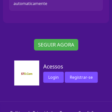
automaticamente
SEGUIR AGORA
Acessos
Login
Registrar-se