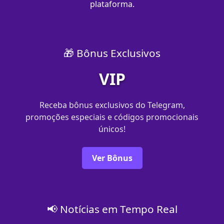
plataforma.
🎁 Bônus Exclusivos
VIP
Receba bônus exclusivos do Telegram,
promoções especiais e códigos promocionais
únicos!
Ver Bônus
📢 Notícias em Tempo Real