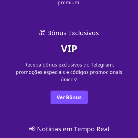
premium.
🎁 Bônus Exclusivos
VIP
Receba bônus exclusivos do Telegram,
promoções especiais e códigos promocionais
únicos!
Ver Bônus
📢 Notícias em Tempo Real