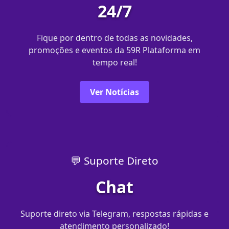
24/7
Fique por dentro de todas as novidades,
promoções e eventos da 59R Plataforma em
tempo real!
Ver Notícias
💬 Suporte Direto
Chat
Suporte direto via Telegram, respostas rápidas e
atendimento personalizado!