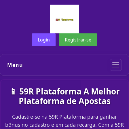
Login
Registrar-se
Menu
📱 59R Plataforma A Melhor
Plataforma de Apostas
Cadastre-se na 59R Plataforma para ganhar
bônus no cadastro e em cada recarga. Com a 59R