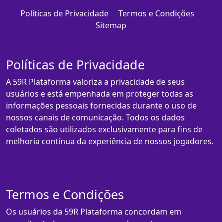
Políticas de Privacidade
Termos e Condições
Sitemap
Políticas de Privacidade
A 59R Plataforma valoriza a privacidade de seus
usuários e está empenhada em proteger todas as
informações pessoais fornecidas durante o uso de
nossos canais de comunicação. Todos os dados
coletados são utilizados exclusivamente para fins de
melhoria contínua da experiência de nossos jogadores.
Termos e Condições
Os usuários da 59R Plataforma concordam em