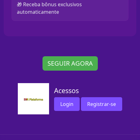
🎁 Receba bônus exclusivos
automaticamente
SEGUIR AGORA
Acessos
Login
Registrar-se