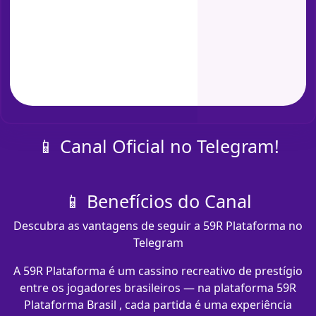
📱 Canal Oficial no Telegram!
📱 Benefícios do Canal
Descubra as vantagens de seguir a 59R Plataforma no
Telegram
A 59R Plataforma é um cassino recreativo de prestígio
entre os jogadores brasileiros — na plataforma 59R
Plataforma Brasil , cada partida é uma experiência