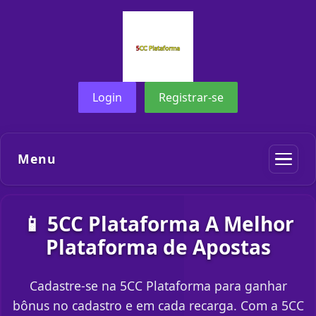
Login
Registrar-se
Menu
📱 5CC Plataforma A Melhor
Plataforma de Apostas
Cadastre-se na 5CC Plataforma para ganhar
bônus no cadastro e em cada recarga. Com a 5CC