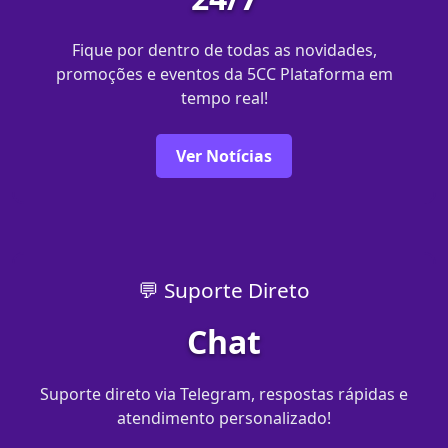
Fique por dentro de todas as novidades,
promoções e eventos da 5CC Plataforma em
tempo real!
Ver Notícias
💬 Suporte Direto
Chat
Suporte direto via Telegram, respostas rápidas e
atendimento personalizado!