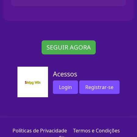
SEGUIR AGORA
Acessos
Login
Registrar-se
Políticas de Privacidade
Termos e Condições