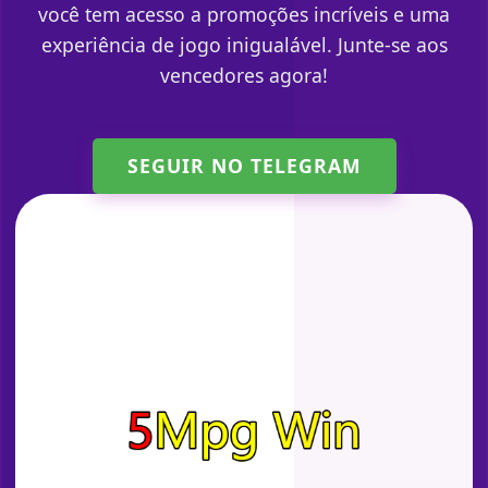
você tem acesso a promoções incríveis e uma
experiência de jogo inigualável. Junte-se aos
vencedores agora!
SEGUIR NO TELEGRAM