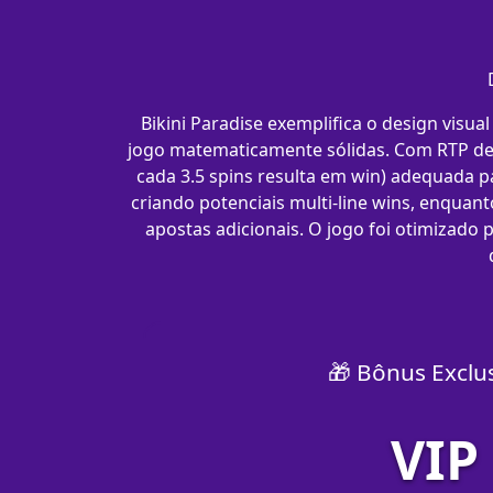
Bikini Paradise exemplifica o design visu
jogo matematicamente sólidas. Com RTP de 9
cada 3.5 spins resulta em win) adequada p
criando potenciais multi-line wins, enqua
apostas adicionais. O jogo foi otimizad
🎁 Bônus Exclu
VIP