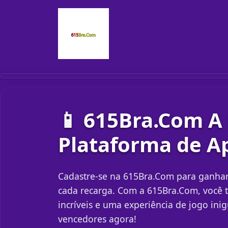
📱 615Bra.Com A
Plataforma de A
Cadastre-se na 615Bra.Com para ganha
cada recarga. Com a 615Bra.Com, você
incríveis e uma experiência de jogo inig
vencedores agora!