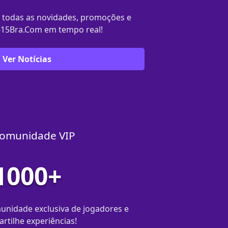
e todas as novidades, promoções e
615Bra.Com em tempo real!
Ver Notícias
Comunidade VIP
1000+
unidade exclusiva de jogadores e
rtilhe experiências!