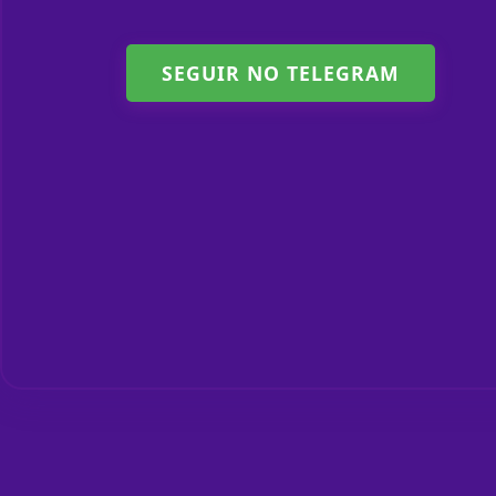
SEGUIR NO TELEGRAM