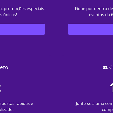
m, promoções especiais
Fique por dentro d
s únicos!
eventos da 
reto
👥 
t
espostas rápidas e
Junte-se a uma com
lizado!
compa