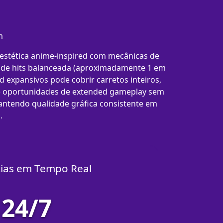
m
o estética anime-inspired com mecânicas de
ia de hits balanceada (aproximadamente 1 em
 expansivos pode cobrir carretos inteiros,
ece oportunidades de extended gameplay sem
antendo qualidade gráfica consistente em
.
cias em Tempo Real
24/7