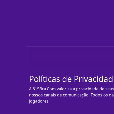
Políticas de Privacida
A 615Bra.Com valoriza a privacidade de se
nossos canais de comunicação. Todos os dad
jogadores.