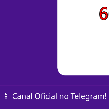
📱 Canal Oficial no Telegram!