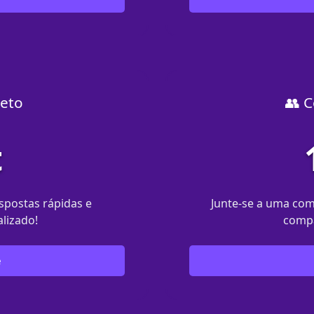
reto
👥 
t
espostas rápidas e
Junte-se a uma com
lizado!
compa
e