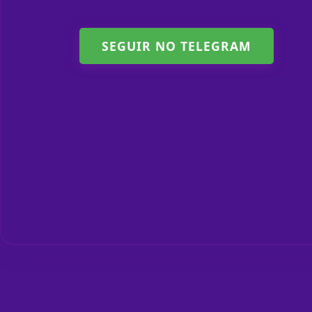
SEGUIR NO TELEGRAM