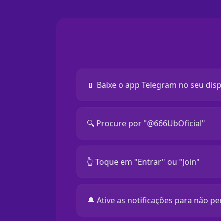
📱 Baixe o app Telegram no seu disp
🔍 Procure por "@666UbOficial"
👆 Toque em "Entrar" ou "Join"
🔔 Ative as notificações para não p