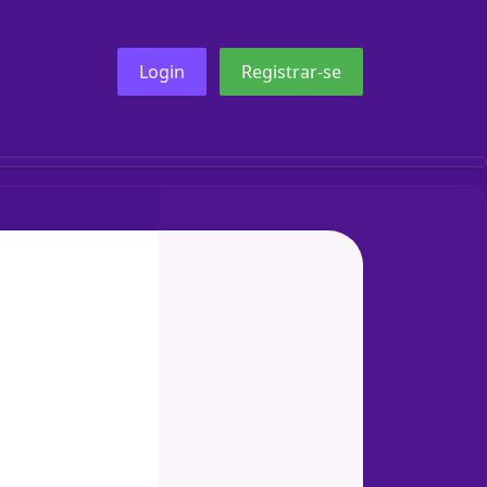
Login
Registrar-se