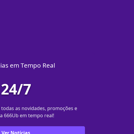
cias em Tempo Real
24/7
e todas as novidades, promoções e
a 666Ub em tempo real!
Ver Notícias