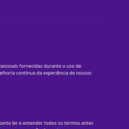
pessoais fornecidas durante o uso de
elhoria contínua da experiência de nossos
ante ler e entender todos os termos antes