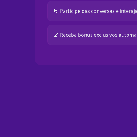
💬 Participe das conversas e interaj
🎁 Receba bônus exclusivos autom