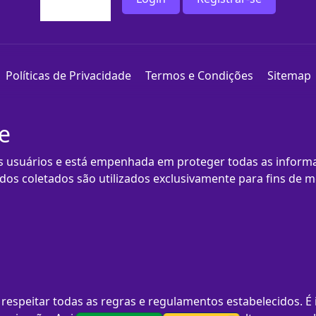
Políticas de Privacidade
Termos e Condições
Sitemap
de
us usuários e está empenhada em proteger todas as inform
os coletados são utilizados exclusivamente para fins de m
espeitar todas as regras e regulamentos estabelecidos. É 