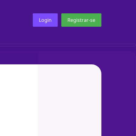
Login
Registrar-se