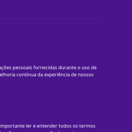
ações pessoais fornecidas durante o uso de
elhoria contínua da experiência de nossos
importante ler e entender todos os termos