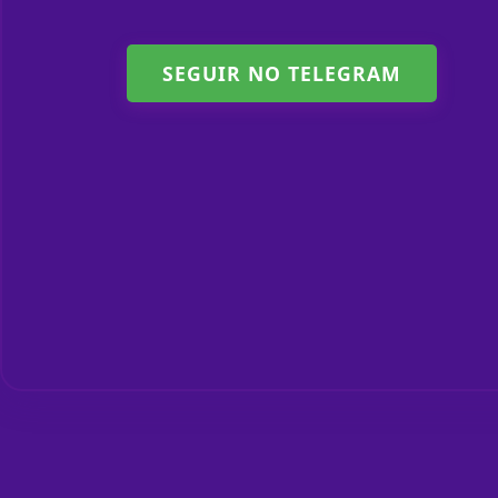
SEGUIR NO TELEGRAM