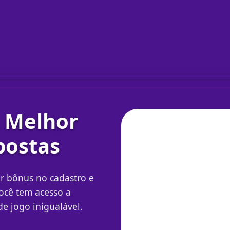
A Melhor
postas
r bônus no cadastro e
ocê tem acesso a
e jogo inigualável.