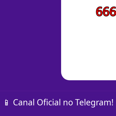
📱 Canal Oficial no Telegram!