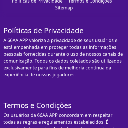
Políticas de Privacidade
Termos e Condições
Sitemap
Políticas de Privacidade
A 66AA APP valoriza a privacidade de seus usuários e
está empenhada em proteger todas as informações
pessoais fornecidas durante o uso de nossos canais de
comunicação. Todos os dados coletados são utilizados
exclusivamente para fins de melhoria contínua da
experiência de nossos jogadores.
Termos e Condições
Os usuários da 66AA APP concordam em respeitar
todas as regras e regulamentos estabelecidos. É