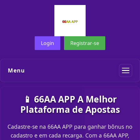
Login
Registrar-se
Menu
📱 66AA APP A Melhor
Plataforma de Apostas
Cadastre-se na 66AA APP para ganhar bônus no
cadastro e em cada recarga. Com a 66AA APP,