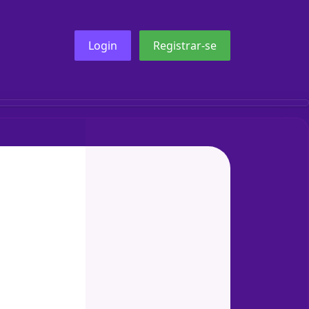
Login
Registrar-se