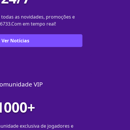
e todas as novidades, promoções e
 6733.Com em tempo real!
Ver Notícias
Comunidade VIP
1000+
unidade exclusiva de jogadores e