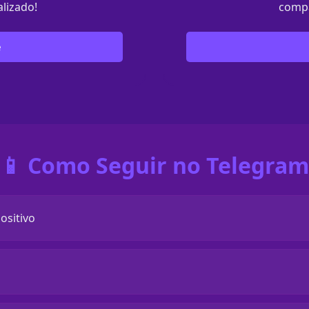
lizado!
compa
e
📱 Como Seguir no Telegram
ositivo