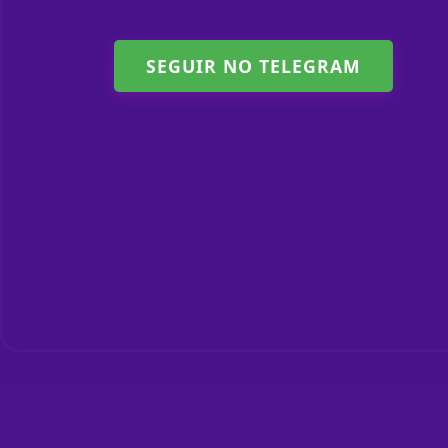
SEGUIR NO TELEGRAM