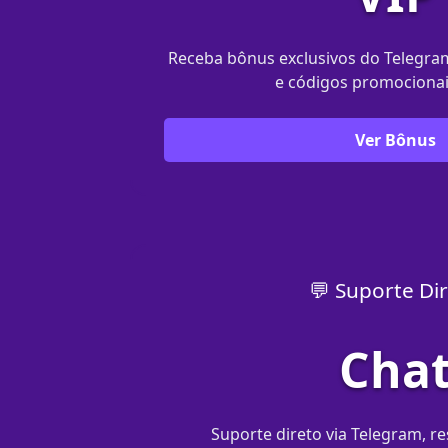
Receba bônus exclusivos do Telegra
e códigos promocionai
Ver Bônus
💬 Suporte Di
Cha
Suporte direto via Telegram, r