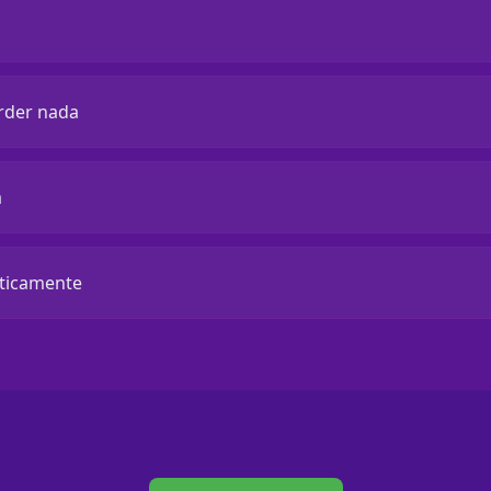
erder nada
a
aticamente