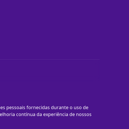
es pessoais fornecidas durante o uso de
elhoria contínua da experiência de nossos