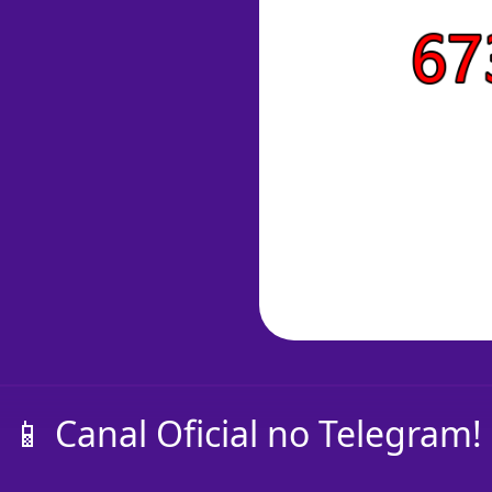
📱 Canal Oficial no Telegram!