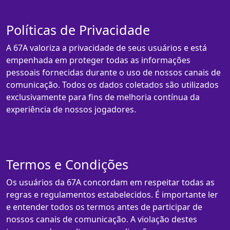
Políticas de Privacidade
A 67A valoriza a privacidade de seus usuários e está
empenhada em proteger todas as informações
pessoais fornecidas durante o uso de nossos canais de
comunicação. Todos os dados coletados são utilizados
exclusivamente para fins de melhoria contínua da
experiência de nossos jogadores.
Termos e Condições
Os usuários da 67A concordam em respeitar todas as
regras e regulamentos estabelecidos. É importante ler
e entender todos os termos antes de participar de
nossos canais de comunicação. A violação destes