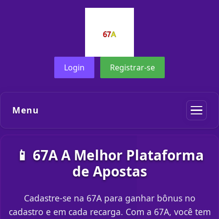
Login
Registrar-se
Menu
📱 67A A Melhor Plataforma
de Apostas
Cadastre-se na 67A para ganhar bônus no
cadastro e em cada recarga. Com a 67A, você tem