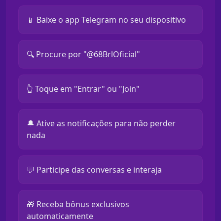
📱 Baixe o app Telegram no seu dispositivo
🔍 Procure por "@68BrlOficial"
👆 Toque em "Entrar" ou "Join"
🔔 Ative as notificações para não perder
nada
💬 Participe das conversas e interaja
🎁 Receba bônus exclusivos
automaticamente