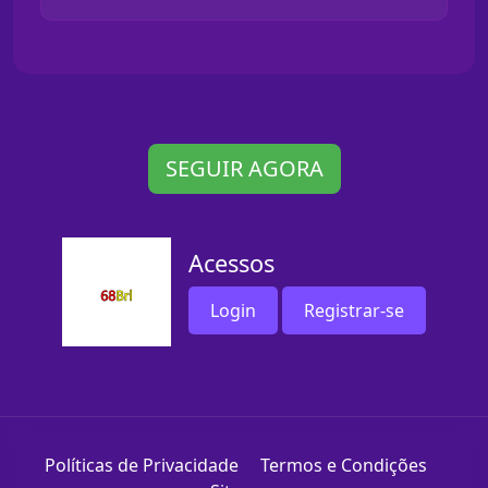
SEGUIR AGORA
Acessos
Login
Registrar-se
Políticas de Privacidade
Termos e Condições