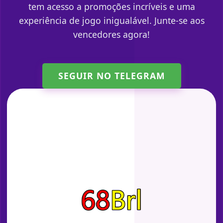
tem acesso a promoções incríveis e uma
experiência de jogo inigualável. Junte-se aos
vencedores agora!
SEGUIR NO TELEGRAM