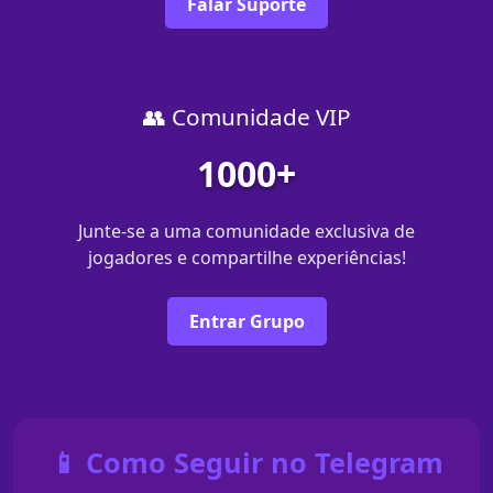
Falar Suporte
👥 Comunidade VIP
1000+
Junte-se a uma comunidade exclusiva de
jogadores e compartilhe experiências!
Entrar Grupo
📱 Como Seguir no Telegram