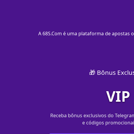
A 68S.Com é uma plataforma de apostas on
🎁 Bônus Exclu
VIP
Receba bônus exclusivos do Telegra
e códigos promocionai