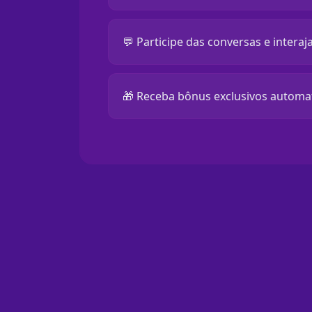
💬 Participe das conversas e interaj
🎁 Receba bônus exclusivos autom