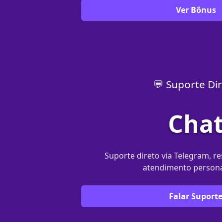
Ver Bônus
💬 Suporte Di
Cha
Suporte direto via Telegram, r
atendimento persona
Falar Suport