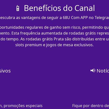
📱 Benefícios do Canal
escubra as vantagens de seguir a 68U Com APP no Telegr
portunidades regulares de ganho sem risco, permitindo 
to. Esta frequência aumentada de rodadas grátis represe
do tempo. As rodadas grátis Prata são distribuídas entre 
slots premium e jogos de mesa exclusivos.
sivos
📢 Notí
m, promoções especiais
Fique por dentro d