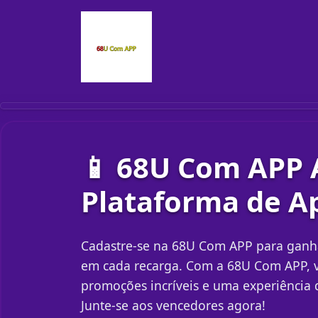
📱 68U Com APP 
Plataforma de A
Cadastre-se na 68U Com APP para ganh
em cada recarga. Com a 68U Com APP, v
promoções incríveis e uma experiência d
Junte-se aos vencedores agora!