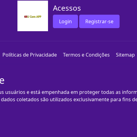
Acessos
Login
Registrar-se
Políticas de Privacidade
Termos e Condições
Sitemap
de
eus usuários e está empenhada em proteger todas as infor
dados coletados são utilizados exclusivamente para fins d