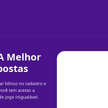
A Melhor
postas
ar bônus no cadastro e
ocê tem acesso a
e jogo inigualável.