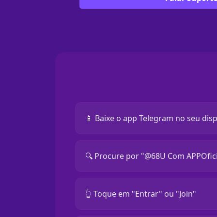
📱 Baixe o app Telegram no seu disp
🔍 Procure por "@68U Com APPOfici
👆 Toque em "Entrar" ou "Join"