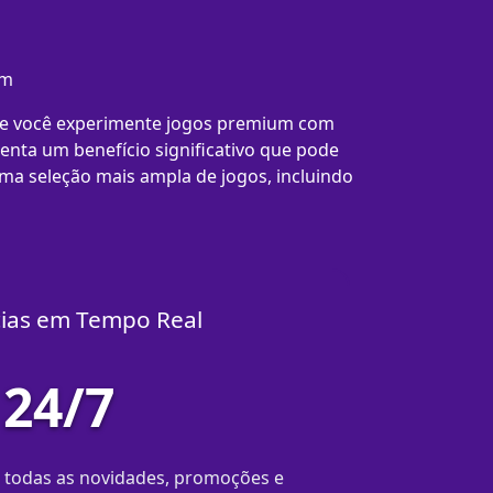
am
que você experimente jogos premium com
nta um benefício significativo que pode
uma seleção mais ampla de jogos, incluindo
cias em Tempo Real
24/7
e todas as novidades, promoções e