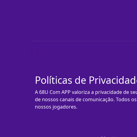
Políticas de Privacida
A 68U Com APP valoriza a privacidade de s
de nossos canais de comunicação. Todos os 
nossos jogadores.