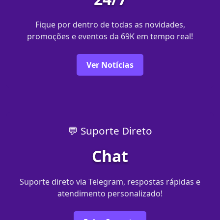
Fique por dentro de todas as novidades,
promoções e eventos da 69K em tempo real!
Ver Notícias
💬 Suporte Direto
Chat
Suporte direto via Telegram, respostas rápidas e
atendimento personalizado!