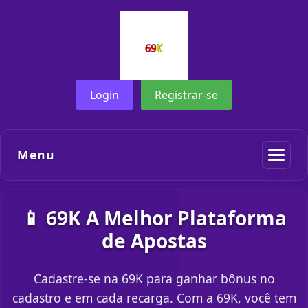
Login
Registrar-se
Menu
📱 69K A Melhor Plataforma
de Apostas
Cadastre-se na 69K para ganhar bônus no
cadastro e em cada recarga. Com a 69K, você tem