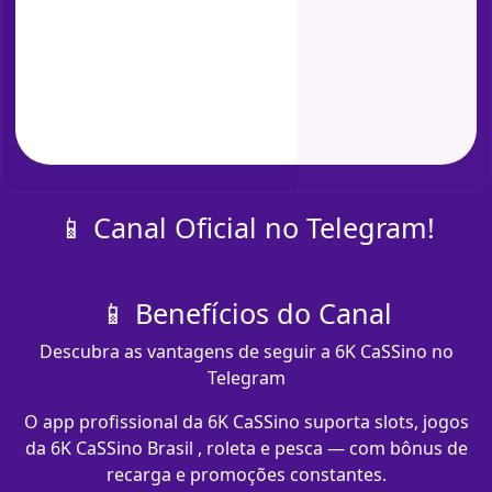
📱 Canal Oficial no Telegram!
📱 Benefícios do Canal
Descubra as vantagens de seguir a 6K CaSSino no
Telegram
O app profissional da 6K CaSSino suporta slots, jogos
da 6K CaSSino Brasil , roleta e pesca — com bônus de
recarga e promoções constantes.