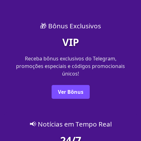
🎁 Bônus Exclusivos
VIP
Receba bônus exclusivos do Telegram,
promoções especiais e códigos promocionais
únicos!
Ver Bônus
📢 Notícias em Tempo Real
24/7