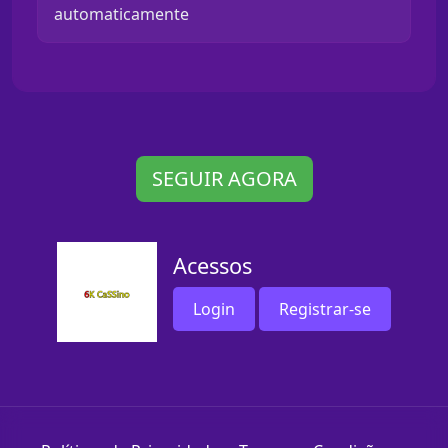
automaticamente
SEGUIR AGORA
Acessos
Login
Registrar-se