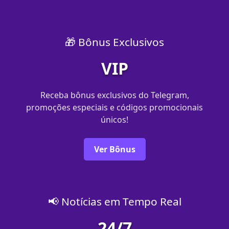
🎁 Bônus Exclusivos
VIP
Receba bônus exclusivos do Telegram,
promoções especiais e códigos promocionais
únicos!
Ver Bônus
📢 Notícias em Tempo Real
24/7