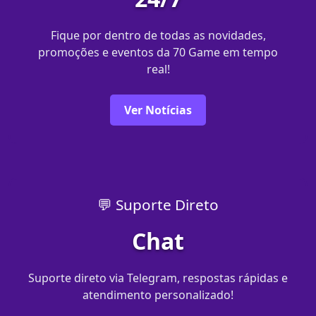
Fique por dentro de todas as novidades,
promoções e eventos da 70 Game em tempo
real!
Ver Notícias
💬 Suporte Direto
Chat
Suporte direto via Telegram, respostas rápidas e
atendimento personalizado!